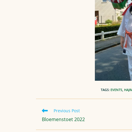
TAGS
:
EVENTS
,
HAJI
Read
Previous Post
more
Bloemenstoet 2022
articles