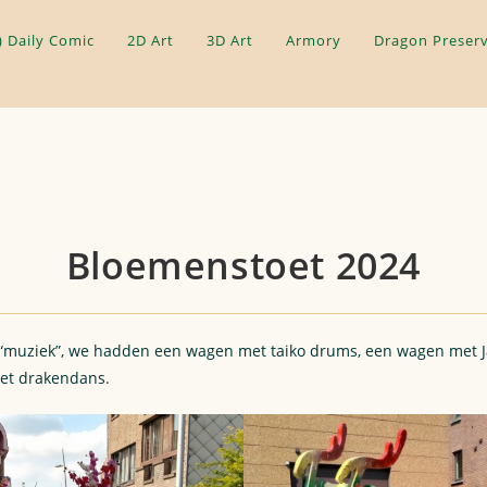
) Daily Comic
2D Art
3D Art
Armory
Dragon Preserv
Bloemenstoet 2024
“muziek”, we hadden een wagen met taiko drums, een wagen met J
et drakendans.