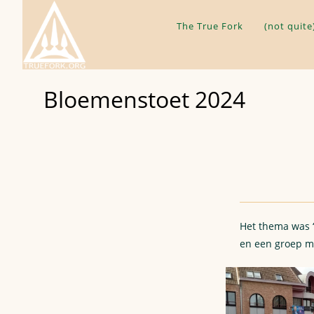
Skip
to
The True Fork
(not quite
content
Bloemenstoet 2024
Het thema was 
en een groep m