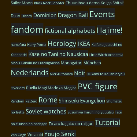
Sailor Moon
Chuunibyou demo Koi ga Shitai!
Black Rock Shooter
Events
Dragon Ball
Dominion
Dijon
Disney
fandom
Hajime!
fictional alphabets
Horology
IKEA
hamefura
Harry Potter
Kaifuku Jutsushi no
Kaze no Tani no Nausicaa
Yarinaoshi
Little Witch Academia
Monogatari
München
Maou Gakuin no Futekigousha
Nederlands
Noir
Nier Automata
Oukami to Koushinryou
PVC figure
Puella Magi Madoka Magica
Overlord
Rome
Shinseiki Evangelion
Random
Re:Zero
Shūmatsu
Soviet watches
no Izetta
Suzumiya Haruhi no yuuutsu
Tate
Tutorial
To aru kagaku no railgun
no Yuusha no nariagari
Youjo Senki
Vocaloid
Van Gogh