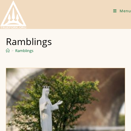
Skip
to
Menu
content
Ramblings
>
Ramblings