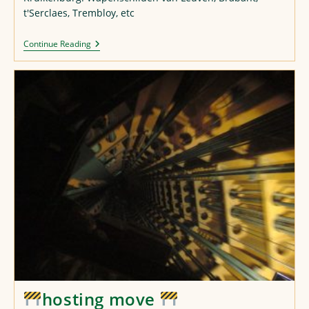
t'Serclaes, Trembloy, etc
Bloemenstoet
Continue Reading
2022
hosting move