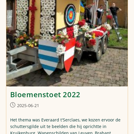
Bloemenstoet 2022
Post
2025-06-21
published:
Het thema was Everaard t'Serclaes, we kozen ervoor de
schuttersgilde uit te beelden die hij oprichtte in
Kruikenburg. Wapenschilden van Leuven, Brabant,