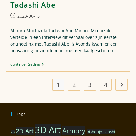
Tadashi Abe
Post
2023-06-15
published:
Minoru Mochizuki Tadashi Abe Minoru Mochizuki
vertelde in een interview dit verhaal over zijn eerste
ontmoeting met Tadashi Abe: ’s Avonds kwam er een
boosaardig uitziende man, met een kaalgeschoren…
Minoru
Continue Reading
Mochizuki
Ontmoet
Tadashi
Abe
1
2
3
4
Go to t
Tags
3D Art
Armory
2D Art
Bishoujo Senshi
2B