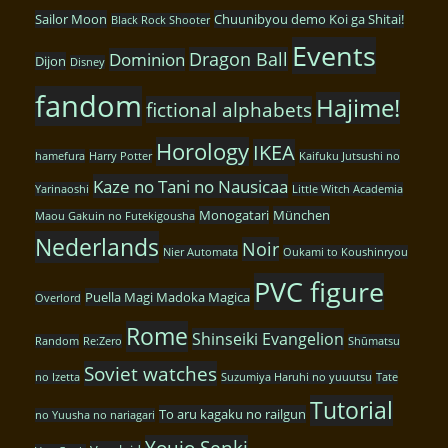
Sailor Moon
Chuunibyou demo Koi ga Shitai!
Black Rock Shooter
Events
Dragon Ball
Dominion
Dijon
Disney
fandom
Hajime!
fictional alphabets
Horology
IKEA
hamefura
Harry Potter
Kaifuku Jutsushi no
Kaze no Tani no Nausicaa
Yarinaoshi
Little Witch Academia
Monogatari
München
Maou Gakuin no Futekigousha
Nederlands
Noir
Nier Automata
Oukami to Koushinryou
PVC figure
Puella Magi Madoka Magica
Overlord
Rome
Shinseiki Evangelion
Random
Re:Zero
Shūmatsu
Soviet watches
no Izetta
Suzumiya Haruhi no yuuutsu
Tate
Tutorial
To aru kagaku no railgun
no Yuusha no nariagari
Youjo Senki